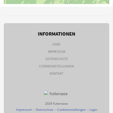
INFORMATIONEN
AGBS
IMPRESSUM
DATENSCHUTZ
COOKIEEINSTELLUNGEN
KONTAKT
2026 Futteroase
Impressum
–
Datenschutz
–
Cookieeinstellungen
–
Login