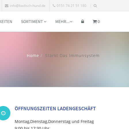
info@badisch-hund.de
0151 74 21 51 180
KEITEN
SORTIMENT
MEHR...
0
Home
Stärkt Das Immunsystem
ÖFFNUNGSZEITEN LADENGESCHÄFT
Montag,Dienstag,Donnerstag und Freitag
9:00 bis 17:30 Uhr