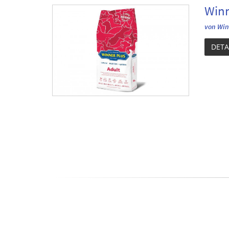
Winn
von Win
DETA