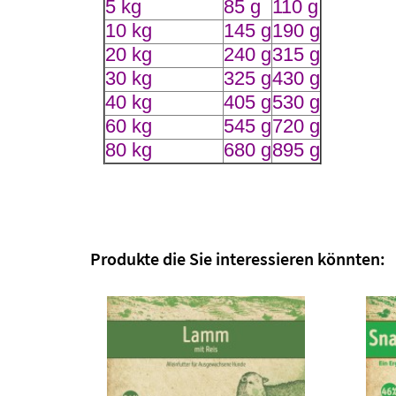
5 kg
85 g
110 g
10 kg
145 g
190 g
20 kg
240 g
315 g
30 kg
325 g
430 g
40 kg
405 g
530 g
60 kg
545 g
720 g
80 kg
680 g
895 g
Produkte die Sie interessieren könnten: