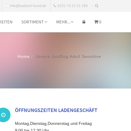
info@badisch-hund.de
0151 74 21 51 180
KEITEN
SORTIMENT
MEHR...
0
Home
Josera JosiDog Adult Sensitive
ÖFFNUNGSZEITEN LADENGESCHÄFT
Montag,Dienstag,Donnerstag und Freitag
9:00 bis 17:30 Uhr