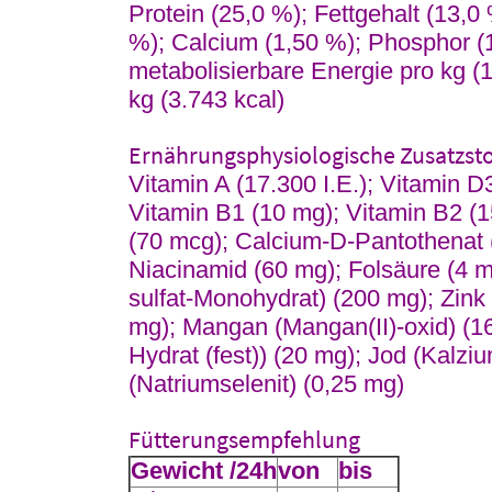
Protein (25,0 %); Fettgehalt (13,
%); Calcium (1,50 %); Phosphor (1
metabolisierbare Energie pro kg (
kg (3.743 kcal)
Ernährungsphysiologische Zusatzstof
Vitamin A (17.300 I.E.); Vitamin D
Vitamin B1 (10 mg); Vitamin B2 (1
(70 mcg); Calcium-D-Pantothenat 
Niacinamid (60 mg); Folsäure (4 mg
sulfat-Monohydrat) (200 mg); Zink 
mg); Mangan (Mangan(II)-oxid) (16 
Hydrat (fest)) (20 mg); Jod (Kalzi
(Natriumselenit) (0,25 mg)
Fütterungsempfehlung
Gewicht /24h
von
bis