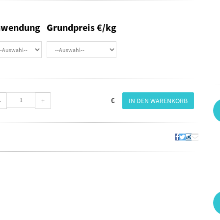
nwendung
Grundpreis €/kg
-
+
IN DEN WARENKORB
€