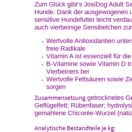
Zum Glück gibt’s JosiDog Adult S
Hunde. Dank der ausgewogenen und
sensitive Hundefutter leicht verd
auch vierbeinige Sensibelchen zum
Wertvolle Antioxidantien unte
freie Radikale
Vitamin A ist essenziell für d
B-Vitamine sowie Vitamin D tr
Vierbeiners bei
Wertvolle Fettsäuren sowie Zi
sorgen
Zusammensetzung
getrocknetes Gef
Geflügelfett; Rübenfaser; hydrolysi
gemahlene Chicorée-Wurzel (natürl
Analytische Bestandteile je kg: